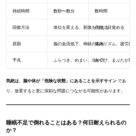
持続時間
数秒〜数分
数時間
回復方法
体位を変える、刺激を与える
自然に目覚める
原因
脳の血流低下、神経の乱れ
体内リズム、疲労回
予兆
ふらつき、めまい、冷や汗
あくび、まぶたが重
気絶は、脳や体が「危険な状態」にあることを示すサイン
であ
り、放置すると更に深刻な問題につながる可能性があります。
睡眠不足で倒れることはある？何日耐えられるの
か？