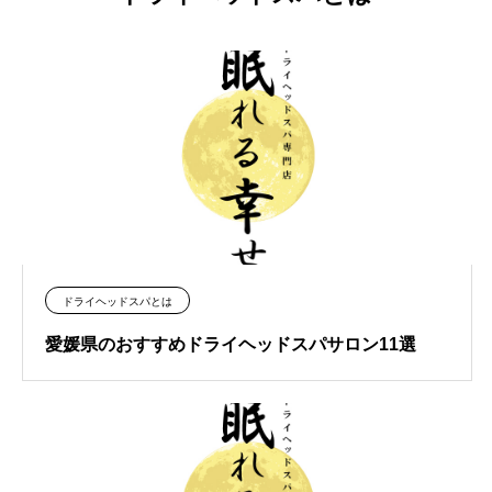
ドライヘッドスパとは
愛媛県のおすすめドライヘッドスパサロン11選