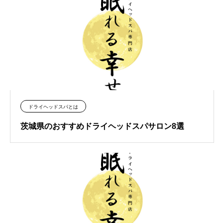
ドライヘッドスパとは
茨城県のおすすめドライヘッドスパサロン8選