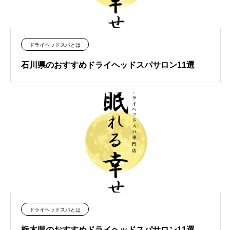
ドライヘッドスパとは
石川県のおすすめドライヘッドスパサロン11選
ドライヘッドスパとは
栃木県のおすすめドライヘッドスパサロン11選